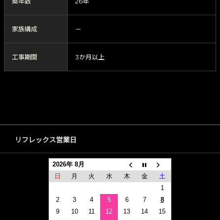
築年数
26年
家族構成
－
工事期間
3か月以上
リフレックス営業日
2026年 8月
日
月
火
水
木
金
土
1
2
3
4
5
6
7
8
9
10
11
12
13
14
15