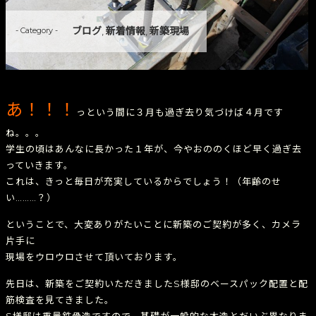
ブログ
新着情報
新築現場
- Category -
,
,
あ！！！
っという間に３月も過ぎ去り気づけば４月です
ね。。。
学生の頃はあんなに長かった１年が、今やおののくほど早く過ぎ去
っていきます。
これは、きっと毎日が充実しているからでしょう！（年齢のせ
い………？）
ということで、大変ありがたいことに新築のご契約が多く、カメラ
片手に
現場をウロウロさせて頂いております。
先日は、新築をご契約いただきましたS様邸のベースパック配置と配
筋検査を見てきました。
S様邸は重量鉄骨造ですので、基礎が一般的な木造とだいぶ異なりま