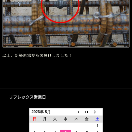
以上、新築現場からお届けしました！
リフレックス営業日
2026年 8月
日
月
火
水
木
金
土
1